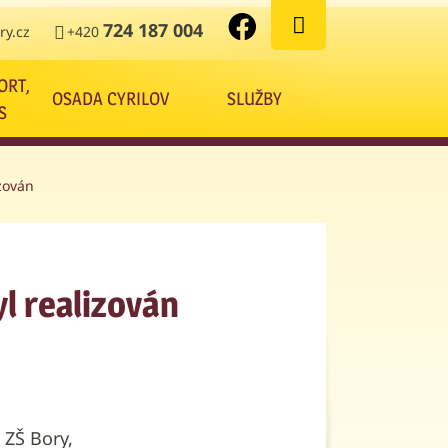
724 187 004
y.cz
+420
ORT,
OSADA CYRILOV
SLUŽBY
S
zován
l realizován
 ZŠ Bory,