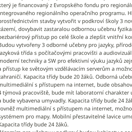
který je financovaný z Evropského fondu pro regionál
Integrovaného regionálního operačního programu. Hl
prostřednictvím stavby vytvořit v podkroví školy 3 
zázemí, dovybavit zastaralou odbornou učebnu fyzika
bezbariérový přístup po celé škole a zlepšit vnitřní ko
Budou vytvořeny 3 odborné učebny pro jazyky, přírod
Jazyková třída s počítačovými pracovišti a audiovizu
moderní techniky a SW pro efektivní výuku jazyků ze
a přístup ke světovým vzdělávacím serverům a možno
zahraničí. Kapacita třídy bude 20 žáků. Odborná uče
multimediální s přístupem na internet, bude obsahova
4 týmová pracoviště, bude mít laboratorní charakter 
a bude vybavena umyvadly. Kapacita třídy bude 24 ž
rovněž multimediální s přístupem na internet, možno
systémem pro mapy. Mobilní přestavitelné lavice umo
Kapacita třídy bude 24 žáků.