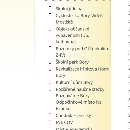
Školní jídelna
Cyklostezka Bory-Vídeň-
Mostiště
Objekt občanské
vybavenosti (DS,
knihovna)
Pozemky pod OÚ (lokalita
Z-IV)
Školní park Bory
Revitalizace hřbitova Horní
Bory
Kulturní dům Bory
Rozšířené naučné stezky
Poznáváme Bory:
Odpočinkové místo Na
Brodku
Chodník Hraničky
FVE ČOV
Místní energetická