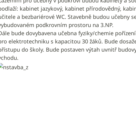
Zázemím pro učebny v podkroví budou kabinety a soci
podlaží: kabinet jazykový, kabinet přírodovědný, kab
učitele a bezbariérové WC. Stavebně budou učebny s
vybudovaném podkrovním prostoru na 3.NP.
Dále bude dovybavena učebna fyziky/chemie pořízen
pro elektrotechniku s kapacitou 30 žáků. Bude dosa
přístupu do školy. Bude postaven výtah uvnitř budov
vchodu.