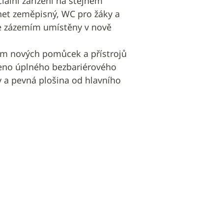
ální zařízení na stejném
inet zeměpisný, WC pro žáky a
e zázemím umístěny v nově
ím nových pomůcek a přístrojů
ženo úplného bezbariérového
y a pevná plošina od hlavního