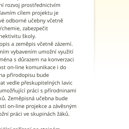
ní rozvoj prostřednictvím
avním cílem projektu je
nové odborné učebny včetně
/chemie, zabezpečit
nektivitu školy.
opis a zeměpis včetně zázemí.
álním vybavením umožní využití
jména s důrazem na konverzaci
st on-line komunikace i do
bna přírodopisu bude
t vedle přeskupitelných lavic
umožňující práci s přírodninami
áků. Zeměpisná učebna bude
stí on-line projekce a závěsným
žní práci ve skupinách žáků.