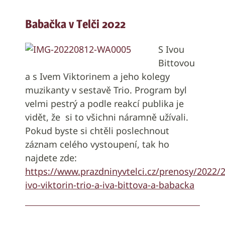
Babačka v Telči 2022
S Ivou
Bittovou
a s Ivem Viktorinem a jeho kolegy
muzikanty v sestavě Trio. Program byl
velmi pestrý a podle reakcí publika je
vidět, že si to všichni náramně užívali.
Pokud byste si chtěli poslechnout
záznam celého vystoupení, tak ho
najdete zde:
https://www.prazdninyvtelci.cz/prenosy/2022/
ivo-viktorin-trio-a-iva-bittova-a-babacka