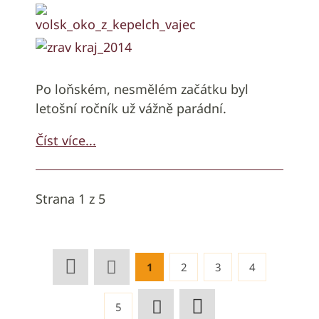
Po loňském, nesmělém začátku byl
letošní ročník už vážně parádní.
Číst více...
Strana 1 z 5
1
2
3
4
5