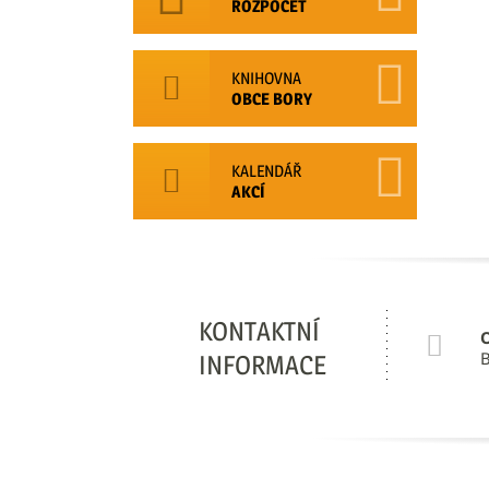
ROZPOČET
KNIHOVNA
OBCE BORY
KALENDÁŘ
AKCÍ
KONTAKTNÍ
B
INFORMACE