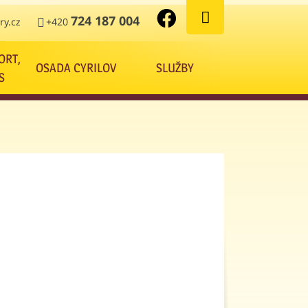
724 187 004
y.cz
+420
ORT,
OSADA CYRILOV
SLUŽBY
S