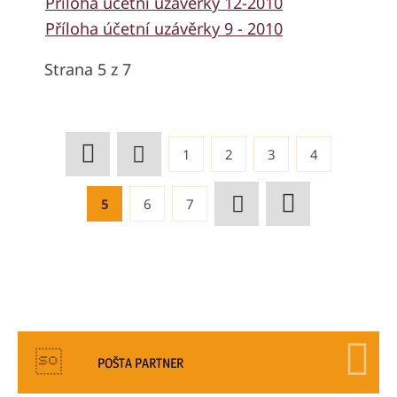
Příloha účetní uzávěrky 12-2010
Příloha účetní uzávěrky 9 - 2010
Strana 5 z 7
1
2
3
4
5
6
7
POŠTA PARTNER