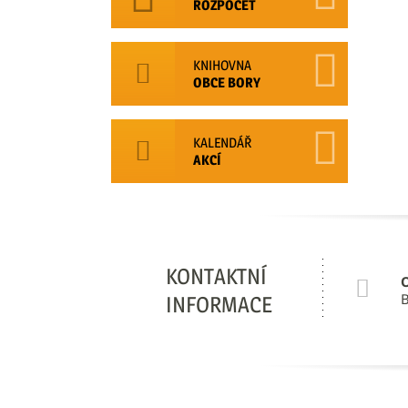
ROZPOČET
KNIHOVNA
OBCE BORY
KALENDÁŘ
AKCÍ
KONTAKTNÍ
B
INFORMACE