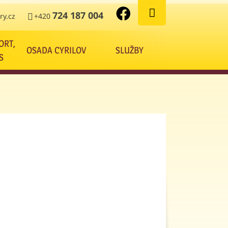
724 187 004
y.cz
+420
ORT,
OSADA CYRILOV
SLUŽBY
S