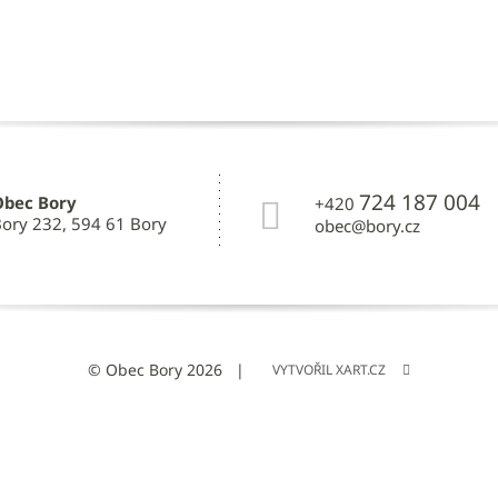
724 187 004
Obec Bory
+420
ory 232, 594 61 Bory
obec@bory.cz
© Obec Bory 2026
VYTVOŘIL XART.CZ