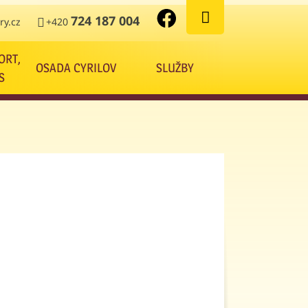
724 187 004
y.cz
+420
ORT,
OSADA CYRILOV
SLUŽBY
S