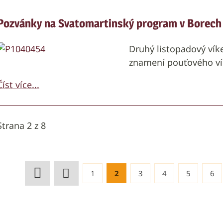
Pozvánky na Svatomartinský program v Borech
Druhý listopadový vík
znamení pouťového v
Číst více...
Strana 2 z 8
1
2
3
4
5
6