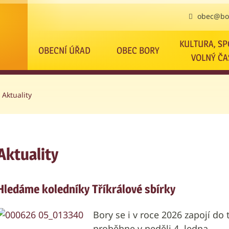
obec@bor
KULTURA, SP
OBECNÍ ÚŘAD
OBEC BORY
VOLNÝ ČA
Aktuality
Aktuality
Hledáme koledníky Tříkrálové sbírky
Bory se i v roce 2026 zapojí do 
proběhne v neděli 4. ledna.