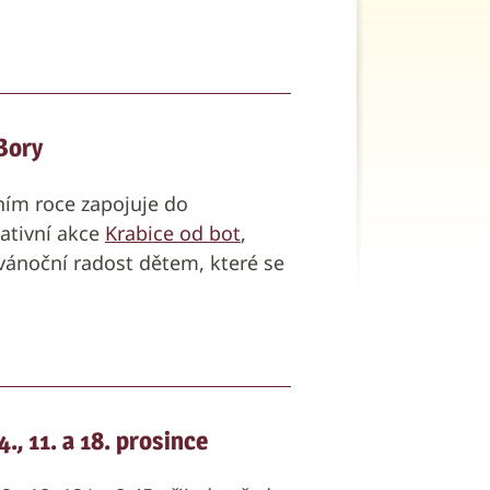
Bory
šním roce zapojuje do
tativní akce
Krabice od bot
,
 vánoční radost dětem, které se
., 11. a 18. prosince