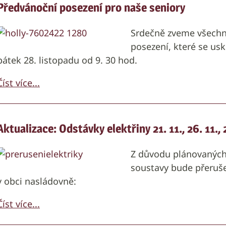
Předvánoční posezení pro naše seniory
Srdečně zveme všechn
posezení, které se us
pátek 28. listopadu od 9. 30 hod.
Číst více...
Aktualizace: Odstávky elektřiny 21. 11., 26. 11., 2.
Z důvodu plánovaných p
soustavy bude přeruše
v obci nasládovně:
Číst více...