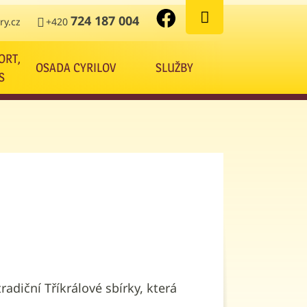
724 187 004
y.cz
+420
ORT,
OSADA CYRILOV
SLUŽBY
S
tradiční Tříkrálové sbírky, která