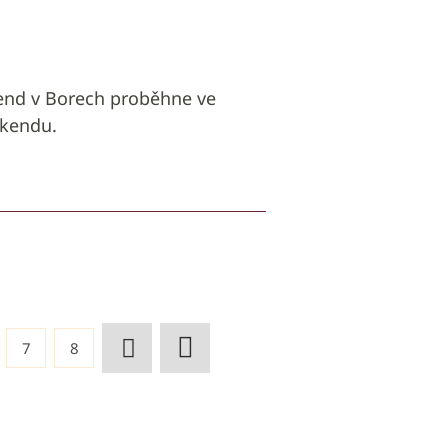
end v Borech proběhne ve
íkendu.
7
8