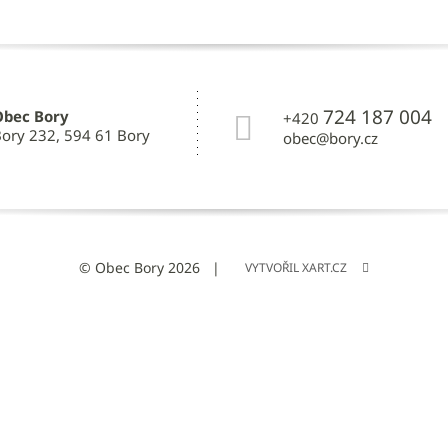
724 187 004
Obec Bory
+420
ory 232, 594 61 Bory
obec@bory.cz
© Obec Bory 2026
VYTVOŘIL XART.CZ