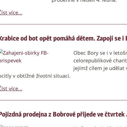
Číst více...
Krabice od bot opět pomáhá dětem. Zapojí se i 
Obec Bory se i v leto
celorepublikové chari
jejímž cílem je udělat
ocitly v obtížné životní situaci.
Číst více...
Pojízdná prodejna z Bobrové přijede ve čtvrtek 4