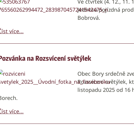
Ve čtvrtek (4. 12., 11. 
Jednotu pojízdná pro
Bobrová.
Číst více...
Pozvánka na Rozsvícení světýlek
Obec Bory srdečně zve
Rozsvícení světýlek, k
listopadu 2025 od 16 
Borech.
Číst více...